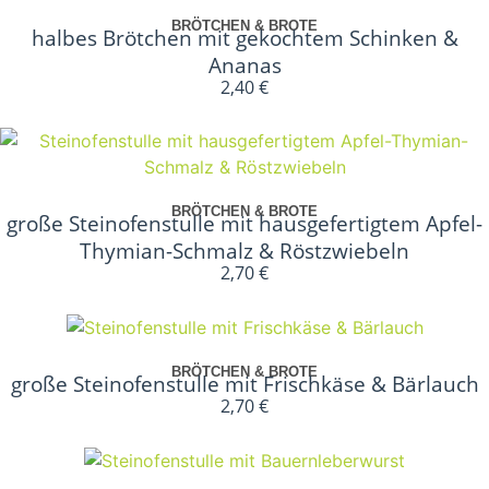
BRÖTCHEN & BROTE
halbes Brötchen mit gekochtem Schinken &
Ananas
2,40
€
In den Warenkorb
BRÖTCHEN & BROTE
große Steinofenstulle mit hausgefertigtem Apfel-
Thymian-Schmalz & Röstzwiebeln
2,70
€
In den Warenkorb
BRÖTCHEN & BROTE
große Steinofenstulle mit Frischkäse & Bärlauch
2,70
€
In den Warenkorb