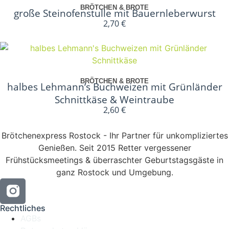
BRÖTCHEN & BROTE
große Steinofenstulle mit Bauernleberwurst
2,70
€
In den Warenkorb
BRÖTCHEN & BROTE
halbes Lehmann’s Buchweizen mit Grünländer
Schnittkäse & Weintraube
2,60
€
Brötchenexpress Rostock - Ihr Partner für unkompliziertes
Genießen. Seit 2015 Retter vergessener
Frühstücksmeetings & überraschter Geburtstagsgäste in
ganz Rostock und Umgebung.
Rechtliches
AGBs