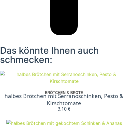
Das könnte Ihnen auch
schmecken:
In den Warenkorb
BRÖTCHEN & BROTE
halbes Brötchen mit Serranoschinken, Pesto &
Kirschtomate
3,10
€
In den Warenkorb